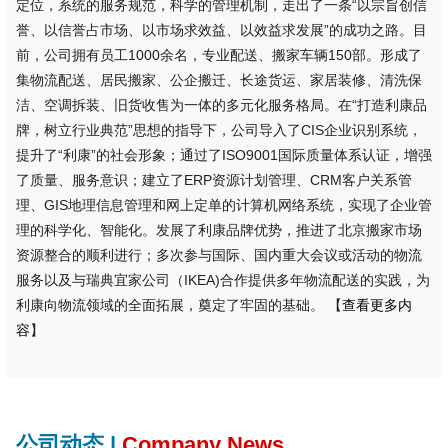
定位，系统的服务规范，科学的管理机制，走出了一条“以宗旨创信
誉、以信誉占市场、以市场求效益、以效益求发展”的成功之路。目
前，公司拥有员工1000余名，专业配送、搬家车辆150部。形成了
集物流配送、居民搬家、公企搬迁、长途货运、家居装修、清洗保
洁、空调拆装、旧货收售为一体的多元化服务格局。在“打造利康品
牌，树立行业典范”思想的指导下，公司导入了CIS企业识别系统，
提升了“利康”的社会形象；通过了ISO9001国际质量体系认证，增强
了质量、服务意识；建立了ERP资源计划管理、CRM客户关系管
理、GIS地理信息管理和网上定单的计算机网络系统，实现了企业管
理的科学化、智能化。发展了利康品牌优势，推进了北京搬家市场
资源整合的顺利进行；多次参与国际、国内重大会议或活动的物流
服务以及与瑞典宜家公司（IKEA)合作提供多年物流配送的实践，为
利康向物流领域的全面拓展，奠定了牢固的基础。 【
查看更多内
容
】
公司动态 |
Company News