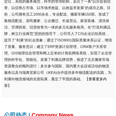
定位，系统的服务规范，科学的管理机制，走出了一条“以宗旨创信
誉、以信誉占市场、以市场求效益、以效益求发展”的成功之路。目
前，公司拥有员工1000余名，专业配送、搬家车辆150部。形成了
集物流配送、居民搬家、公企搬迁、长途货运、家居装修、清洗保
洁、空调拆装、旧货收售为一体的多元化服务格局。在“打造利康品
牌，树立行业典范”思想的指导下，公司导入了CIS企业识别系统，
提升了“利康”的社会形象；通过了ISO9001国际质量体系认证，增强
了质量、服务意识；建立了ERP资源计划管理、CRM客户关系管
理、GIS地理信息管理和网上定单的计算机网络系统，实现了企业管
理的科学化、智能化。发展了利康品牌优势，推进了北京搬家市场
资源整合的顺利进行；多次参与国际、国内重大会议或活动的物流
服务以及与瑞典宜家公司（IKEA)合作提供多年物流配送的实践，为
利康向物流领域的全面拓展，奠定了牢固的基础。 【
查看更多内
容
】
公司动态 |
Company News