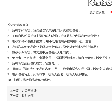
长短途运
总浏览次数：
61
长短途运输事宜
1、所有零碎货物，我们建议客户用纸箱分类整理包装；
2、了解自己/公司准备托运的详细货物，准备足够的纸箱和包装胶带；
3、书/资料等不怕压的重货，用小纸箱包装并控制在20公斤左右；
4、衣服和其他物品应分类码放整个纸箱，避免货物过多或过少情况；
5、减少小件货物，将其集中后包装到大纸箱内；
6、银行卡、各种证券、贵重金属、公司重要资料等，请自行保管，以免丢失；
7、所有货物必须包扎结实，轻重匀开；
8、提前将托运的大件物品的名称、尺寸、数量电话告知我公司，以便安排拆卸
9、在外包装写上，到货城市、收货人姓名、收货人联系电话。
10、怕压，易碎物品请单独码放。
上一篇：办公室搬迁
下一篇：临时仓储