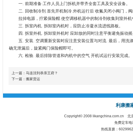
一. 前期准备:工作人员上门拆机并带齐全套工具及安全设备。
二. 回收制冷剂.首先开机制冷.外机运行后 收氟关闭小阀门，
拉掉电源，拧紧保险帽.使空调移机器中的制冷剂收集到室外机
三. 拆室内机. 拆卸室内机时，应防止冷凝水流进线路板。
四. 拆室外机. 拆卸室外机时 应卸放的同时注意平衡避免振动摇
五. 安装. 空调重新安装时应注意安装位置与对流. 最后，用洗
确无泄漏后，旋紧阀门保险帽即可。
六. 检验. 最后排除管道和内机中的空气 开机试运行安装完成。
上一篇：马连洼到恭亲王府？
下一篇：搬家货运
利康搬
Copyright© 2008 likangchina.com.cn
北
免费定车电话：
热线直拨：60299628 