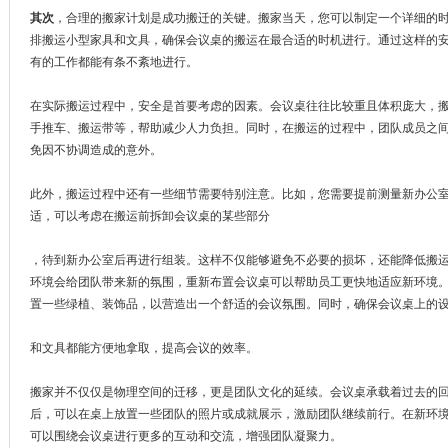
其次
，合理的搬家计划是成功搬迁的关键。搬家当天，您可以制定一个详细的
排搬运小型家具和文具，确保会议桌的搬运
在最合适的时机进行。通过这样的
有的工作都能有条不紊地进行。
在实际搬运过程中，安全是首要考虑的因素。会议桌往往比较重且体积庞大，
手推车、搬运带等，帮助减少人力负担。同
时，在搬运的过程中，团队成员之
免因不协调造成的意外。
此外，搬运过程中还有一些细节需要特别注意。比如，您需要提前测量新办公
适，可以考虑在搬运前拆卸会议桌的某些部分
，待到新办公室后再进行组装。这样不仅能够避免不必要的损坏，还能降低搬
环境会给团队带来新的氛围，重新布置
会议桌可以帮助员工更快地适应新环境
置一些绿植、装饰品，以营造出一个舒适的会议氛围。同时，确保会议桌上的
和文具都能方便地拿取，提高会议的效率。
搬家并不仅仅是物理空间的迁移，更是团队文化的延续。会议桌承载着过去的
后，可以在桌上放置一些团队的照片或成就展示，激励团队继续前行。在新环
可以围绕会议桌进行更多的互动和交流，增强团队凝聚力。