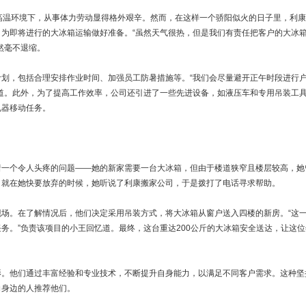
高温环境下，从事体力劳动显得格外艰辛。然而，在这样一个骄阳似火的日子里，利康
为即将进行的大冰箱运输做好准备。“虽然天气很热，但是我们有责任把客户的大冰
然毫不退缩。
划，包括合理安排作业时间、加强员工防暑措施等。“我们会尽量避开正午时段进行
道。此外，为了提高工作效率，公司还引进了一些先进设备，如液压车和专用吊装工
电器移动任务。
着一个令人头疼的问题——她的新家需要一台大冰箱，但由于楼道狭窄且楼层较高，她
。就在她快要放弃的时候，她听说了利康搬家公司，于是拨打了电话寻求帮助。
场。在了解情况后，他们决定采用吊装方式，将大冰箱从窗户送入四楼的新房。“这
务。”负责该项目的小王回忆道。最终，这台重达200公斤的大冰箱安全送达，让这位
影。他们通过丰富经验和专业技术，不断提升自身能力，以满足不同客户需求。这种坚
向身边的人推荐他们。