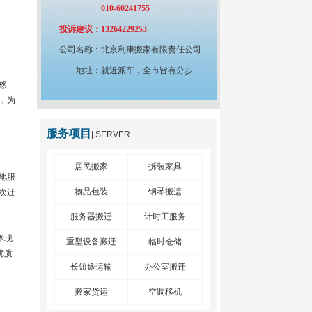
010-60241755
投诉建议：
13264229253
公司名称：
北京利康搬家有限责任公司
地址：
就近派车，全市皆有分步
然
，为
服务项目
| SERVER
居民搬家
拆装家具
地服
物品包装
钢琴搬运
次迁
服务器搬迁
计时工服务
体现
重型设备搬迁
临时仓储
优质
长短途运输
办公室搬迁
搬家货运
空调移机