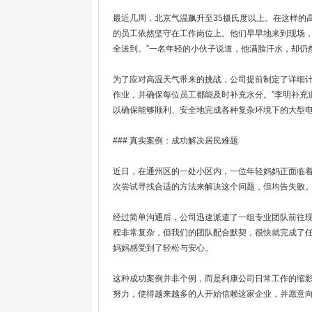
最近几周，北京气温飙升至35摄氏度以上。在这样的
的员工依然坚守在工作岗位上。他们早早地来到现场，
全送到。”一名年轻的小伙子说道，他满脸汗水，却仍
为了应对高温天气带来的挑战，公司提前制定了详细计
作业，并确保每位员工都能及时补充水分。”李明补充
以确保能够顺利、安全地完成各种复杂环境下的大型
### 真实案例：成功解决居民难题
近日，在通州区的一处小区内，一位年轻妈妈正面临
次尝试寻找合适的方法来解决这个问题，但均告失败
经过简单沟通后，公司迅速派遣了一组专业团队前往现
程非常复杂，但我们的团队配合默契，很快就完成了任
妈妈感受到了轻松与安心。
这种成功案例并非个例，而是利康公司日常工作的缩
努力，使得越来越多的人开始信赖这家企业，并愿意