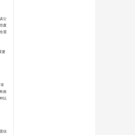
该公
些废
给需
重要
非常
有效
种以
需信