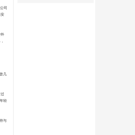
公司
箱安
户外
具，
曾几
一过
年轻
持与