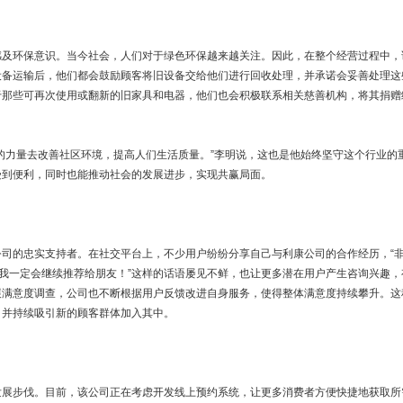
感及环保意识。当今社会，人们对于绿色环保越来越关注。因此，在整个经营过程中，
设备运输后，他们都会鼓励顾客将旧设备交给他们进行回收处理，并承诺会妥善处理这
于那些可再次使用或翻新的旧家具和电器，他们也会积极联系相关慈善机构，将其捐赠
的力量去改善社区环境，提高人们生活质量。”李明说，这也是他始终坚守这个行业的
受到便利，同时也能推动社会的发展进步，实现共赢局面。
司的忠实支持者。在社交平台上，不少用户纷纷分享自己与利康公司的合作经历，“
，我一定会继续推荐给朋友！”这样的话语屡见不鲜，也让更多潜在用户产生咨询兴趣，
展满意度调查，公司也不断根据用户反馈改进自身服务，使得整体满意度持续攀升。这
，并持续吸引新的顾客群体加入其中。
发展步伐。目前，该公司正在考虑开发线上预约系统，让更多消费者方便快捷地获取所